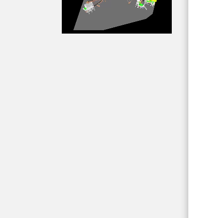
第四届中非经贸博览会|Day1 精彩
开幕：中国选冶出海联盟会员集
体亮相展会！
获得比尔盖茨巨额投资的AI探矿
公司KoBold Metals技术简析
大模型时代的提示词工程师：会
被 AI 取代，还是进化成 “超级架
构师”?
人工智能优先的采矿：更智能、
更环保、利润更高
矿业运营革新：人工智能与数据
分析在提升可持续性和效率中的
作用
浩特成都智能科技有限公司 2025
年度公司年会在川西成功举行
人工智能引领采矿行业未来：风
险管理与更多创新变革
全球矿山设备制造商50强解读