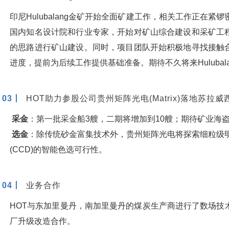
印尼Hulubalang金矿开始全面矿建工作，相关工作正在紧
国内知名设计院和行业专家，开始对矿山综合建设和采矿工
的思路进行矿山建设。同时，项目团队开始积极地寻找接触
进度，提前为后续工作提供基础准备。期待不久将来Hulubal
03丨
HOT助力参股公司贵州矩阵光电(Matrix)落地苏拉
采金
：第一批采金船3艘，二期将增加到10艘；
期待矿业海盗
选金
：除传统砂金富集技术外，贵州矩阵光电将探索细粒级
(CCD)的智能色选可行性。
04丨
业务合作
HOT与东加里曼丹，南加里曼丹的煤炭生产商进行了数场技
厂升级改造合作。