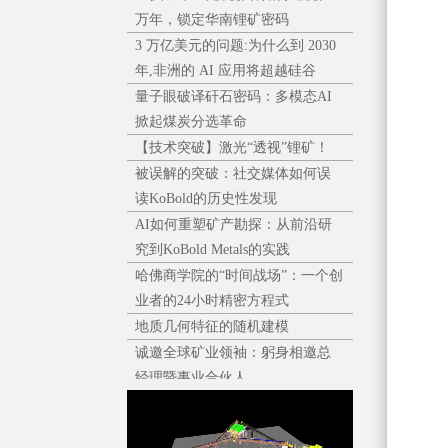
万年，锁定华南锂矿密码
3 万亿美元的问题:为什么到 2030
年,非洲的 AI 应用将超越硅谷
量子眼破译矸石密码：多模态AI
掀起煤炭分选革命
【技术突破】激光“透视”锂矿！
被误解的突破：社交媒体如何误
读KoBold的历史性发现
AI如何重塑矿产勘探：从前沿研
究到KoBold Metals的实践
哈佛商学院的“时间战场”：一个创
业者的24小时精密方程式
地质几何特征的随机建模
诚邀全球矿业领袖：躬身相邀总
经理暨事业合伙人
中国选煤厂重介质消耗（介耗）
分析与优化策略