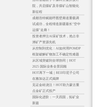
院，共启煤矿及非煤矿山智能化
新征程
成都浩特赋能呼图壁廊道重载调
试成功，全程缔造新疆最长“空中
运煤”走廊！
投资者押注AI采矿技术，抢占非
洲矿产资源先机
从控制到优化：AI如何用POMDP
框架破解矿物加工不确定性难题
从区域突破到全球协同｜HOT
2025 国际业务全景回顾
HOT再下一城｜REII印尼子公司
在雅加达正式揭牌
见证金砖浇注！HOT助力蒙古重
点金矿正式投产
国际化进阶：一天四国，拓矿业
新篇