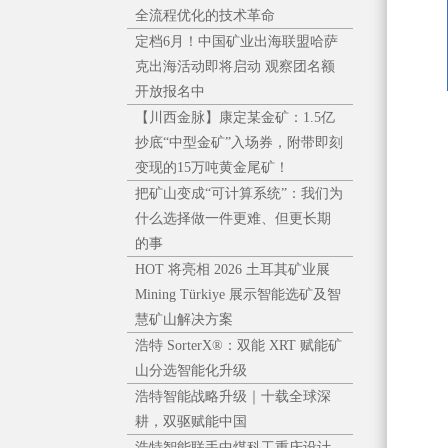
全流程优化的技术革命
定档6月！中国矿业出海联盟哈萨
克出海活动即将启动 观察团名额
开放报名中
【川西金脉】康定某金矿：1.5亿
抄底“中型金矿”入场券，附带即刻
变现的15万吨黄金尾矿！
把矿山变成“可计算系统”：我们为
什么选择做一件更难、但更长期
的事
HOT 将亮相 2026 土耳其矿业展
Mining Türkiye 展示智能选矿及智
慧矿山解决方案
浩特 SorterX®：双能 XRT 赋能矿
山分选智能化升级
浩特智能战略升级｜十载全球深
耕，双驱赋能中国
浩特智能联手中煤科工重庆设计