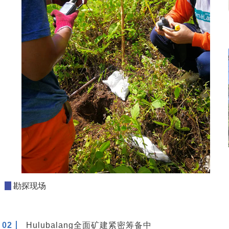
1
勘探现场
02丨
Hulubalang全面矿建紧密筹备中