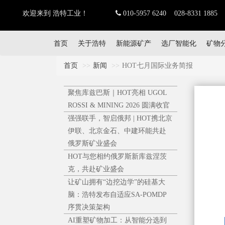
欢迎来到 浩特工业！
010-5957 6240 028-8331 1885
首页
关于浩特
新能源矿产
选厂智能化
矿物
首页
新闻
HOT七月国际业务简报
聚焦库兹巴斯｜HOT亮相 UGOL
ROSSI & MINING 2026 圆满收官
强强联手，智启俄邦 | HOT携北京
伊联、北京金石、中建环能共赴
俄罗斯矿业盛会
HOT与您相约俄罗斯新库兹涅茨
克，共赴矿业盛会
让矿山拥有“边挖边学”的硅基大
脑：浩特发布自适应SA-POMDP
序贯决策架构
AI重塑矿物加工：从智能分选到