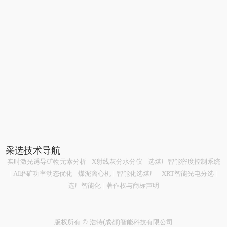
采选技术导航
实时激光诱导矿物元素分析
|
X射线灰分水分仪
|
选煤厂智能密度控制系统
|
AI磨矿功率动态优化
|
煤泥离心机
|
智能化选煤厂
|
XRT智能光电分选
|
选厂智能化
|
著作权与商标声明
版权所有 © 浩特(成都)智能科技有限公司