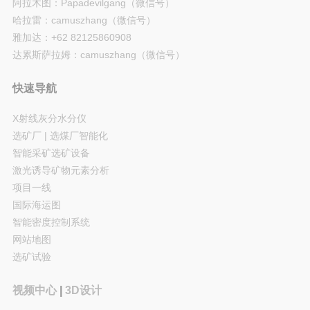
阿拉木图：Papadevilgang（微信号）
哈拉雷：camuszhang（微信号）
雅加达：+62 82125860908
达累斯萨拉姆：camuszhang（微信号）
快速导航
X射线灰分水分仪
选矿厂 | 选煤厂智能化
智能采矿选矿设备
激光诱导矿物元素分析
项目一线
国际海运图
智能密度控制系统
网站地图
选矿试验
视频中心
|
3D设计