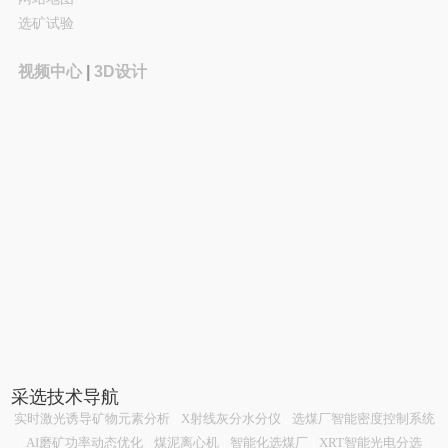
选矿试验
视频中心
|
3D设计
采选技术导航
实时激光诱导矿物元素分析
|
X射线灰分水分仪
|
选煤厂智能密度控制系统
|
AI磨矿功率动态优化
|
煤泥离心机
|
智能化选煤厂
|
XRT智能光电分选
|