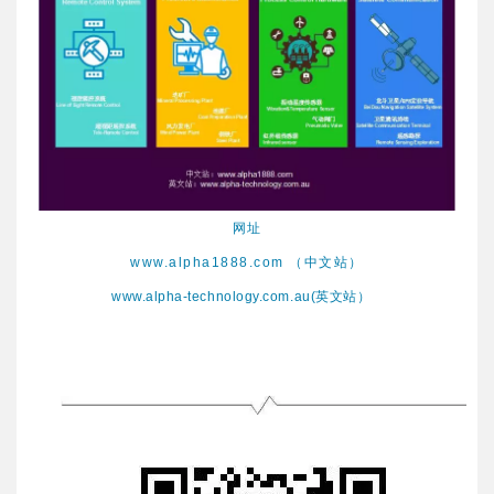
网址
www.alpha1888.com （中文站）
www.alpha-technology.com.au(英文站）