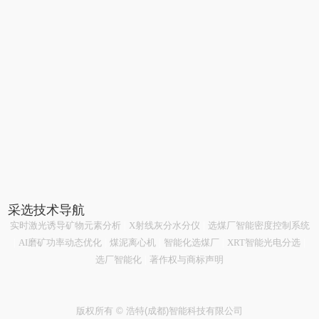
采选技术导航
实时激光诱导矿物元素分析
|
X射线灰分水分仪
|
选煤厂智能密度控制系统
|
AI磨矿功率动态优化
|
煤泥离心机
|
智能化选煤厂
|
XRT智能光电分选
|
选厂智能化
|
著作权与商标声明
版权所有 © 浩特(成都)智能科技有限公司