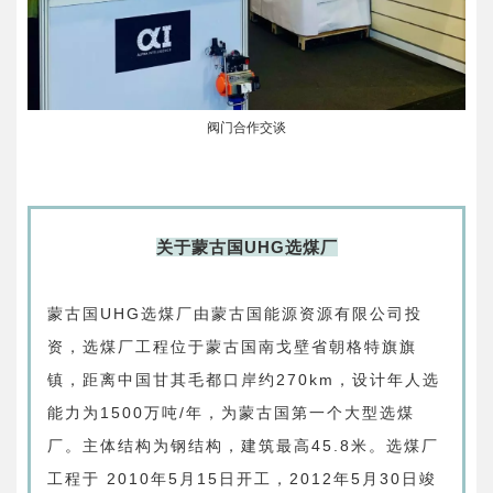
阀门合作交谈
关于蒙古国UHG选煤厂
蒙古国
UHG
选煤厂由
蒙古国能源资源有限公司投
资，选煤厂
工程位于蒙古国南戈壁省朝格特旗旗
镇
，距离中国甘其毛都口岸约
270km
，设计年人选
能力为
1500
万吨
/
年，
为蒙古国第一个大型选煤
厂。
主体结构为钢结构，建筑最高
45.8
米。选煤厂
工程于
2010
年
5
月
15
日开工，
2012
年
5
月
30
日竣