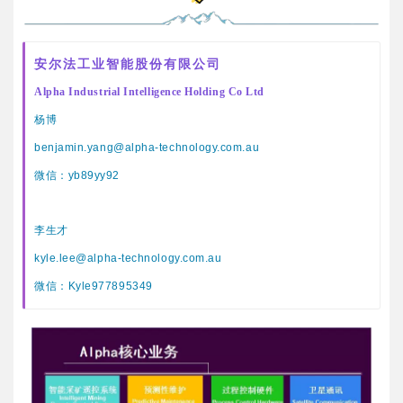
安尔法工业智能股份有限公司
Alpha Industrial Intelligence Holding Co Ltd
杨博
benjamin.yang@alpha-technology.com.au
微信：yb89yy92
李生才
kyle.lee@alpha-technology.com.au
微信：Kyle977895349