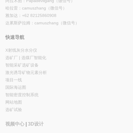
阿拉木图：Papadevilgang（微信号）
哈拉雷：camuszhang（微信号）
雅加达：+62 82125860908
达累斯萨拉姆：camuszhang（微信号）
快速导航
X射线灰分水分仪
选矿厂 | 选煤厂智能化
智能采矿选矿设备
激光诱导矿物元素分析
项目一线
国际海运图
智能密度控制系统
网站地图
选矿试验
视频中心
|
3D设计