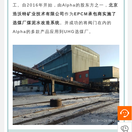
工。
自
2016
年开始，由
Alpha
的股东方之一，
北京
浩沃特矿业技术有限公司
作为
EPCM
承包商实施了
选煤厂煤泥水改造系统
。并成功的将阀门在内的
Alpha
的多款产品应用到
UHG
选煤厂。
