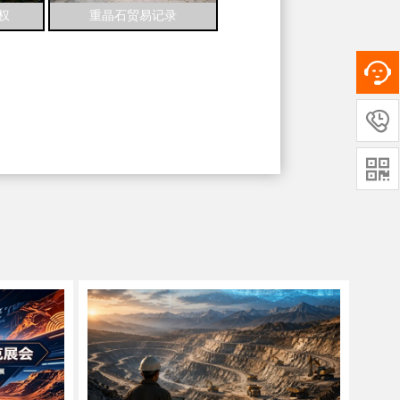
权
重晶石贸易记录

