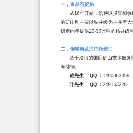
一，
重晶石贸易
从16年开始，浩特以投资和
的矿山则主要以钻井级为主并有大
稳定的年提供20-30万吨的钻井
二，
铜精粉及海绵铜进口
基于浩特的国际矿山技术服务
海绵铜。
赖先生 QQ ：
149006335
叶先生 QQ ：
249163228