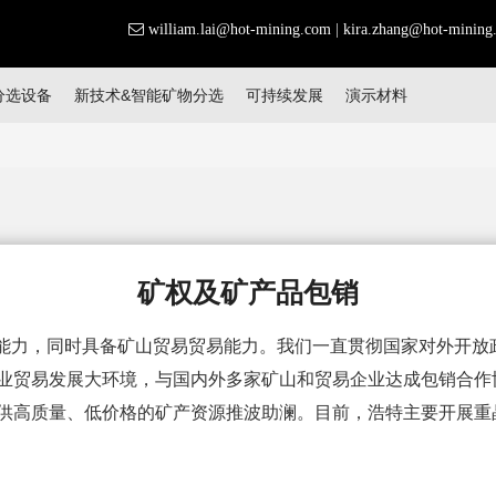
william.lai@hot-mining.com
|
kira.zhang@hot-mining
分选设备
新技术&智能矿物分选
可持续发展
演示材料
矿权及矿产品包销
力，同时具备矿山贸易贸易能力。我们一直贯彻国家对外开放政策
业贸易发展大环境，与国内外多家矿山和贸易企业达成包销合作
供高质量、低价格的矿产资源推波助澜。目前，浩特主要开展重