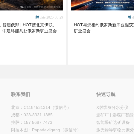
date:2026-05-29
d
智启俄邦 | HOT携北京伊联、
HOT与您相约俄罗斯新库兹涅茨
、中建环能共赴俄罗斯矿业盛会
矿业盛会
联系我们
快速导航
北京：C1184531314（微信号）
X射线灰分水分仪
成都：028-8331 1885
选矿厂 | 选煤厂智
拉萨：157 5687 7473
智能采矿选矿设备
阿拉木图：Papadevilgang（微信号）
激光诱导矿物元素分