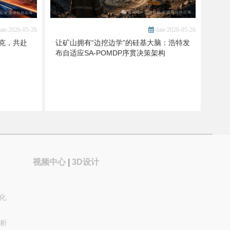
ate:2026-05-26
date:2026-05-26
克，共赴
让矿山拥有“边挖边学”的硅基大脑：浩特发
布自适应SA-POMDP序贯决策架构
视频中心
|
3D设计
能化
析